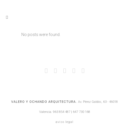
No posts were found.
VALERO Y OCHANDO ARQUITECTURA.
Av. Pérez Galdós, 63 - 46018
Valencia.
963 854 487
|
647 730 168
aviso legal