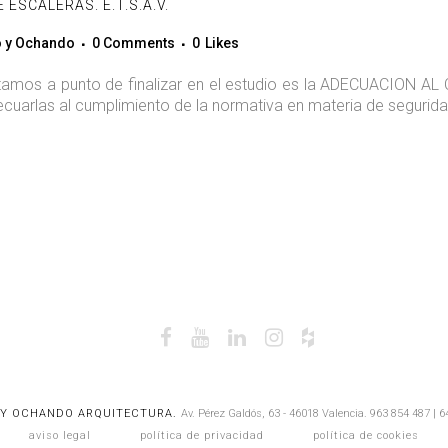
 ESCALERAS. E.T.S.A.V.
o y Ochando
0 Comments
0
Likes
stamos a punto de finalizar en el estudio es la ADECUACION
arlas al cumplimiento de la normativa en materia de seguridad,
 Y OCHANDO ARQUITECTURA.
Av. Pérez Galdós, 63 - 46018 Valencia.
963 854 487
|
6
aviso legal
política de privacidad
política de cookies